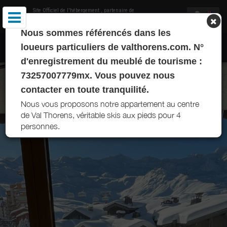
Site Officiel de l'hébergement
, partenaire de
Office de Tourisme de Val Thorens
Nous sommes référencés dans les
APPARTEMENT SENGELIN VAL THORENS
loueurs particuliers de valthorens.com. N°
d'enregistrement du meublé de tourisme :
73257007779mx. Vous pouvez nous
contacter en toute tranquilité.
Nous vous proposons notre appartement au centre
de Val Thorens, véritable skis aux pieds pour 4
personnes.