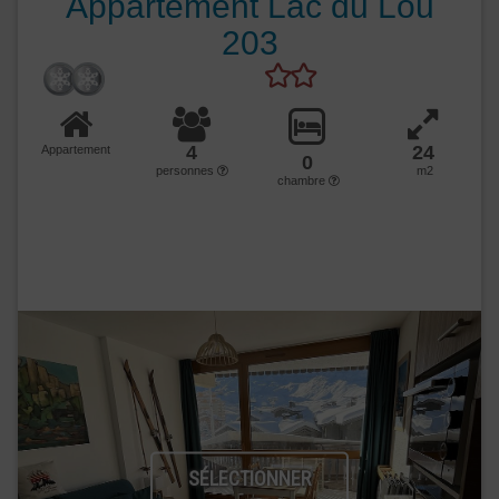
Appartement Lac du Lou
203
4
24
Appartement
0
personnes
m2
chambre
SÉLECTIONNER